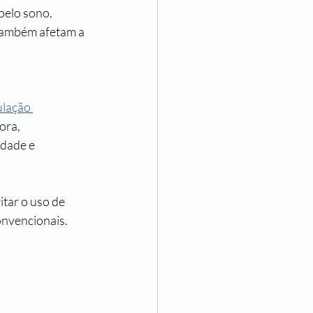
pelo sono. 
também afetam a 
lação 
ora, 
dade e 
tar o uso de 
onvencionais.