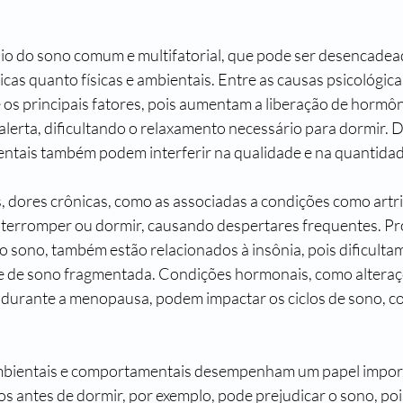
bio do sono comum e multifatorial, que pode ser desencadea
icas quanto físicas e ambientais. Entre as causas psicológicas
 os principais fatores, pois aumentam a liberação de horm
alerta, dificultando o relaxamento necessário para dormir. 
ntais também podem interferir na qualidade e na quantida
s, dores crônicas, como as associadas a condições como artri
nterromper ou dormir, causando despertares frequentes. Pr
o sono, também estão relacionados à insônia, pois dificultam
 de sono fragmentada. Condições hormonais, como alteraçõe
durante a menopausa, podem impactar os ciclos de sono, co
ambientais e comportamentais desempenham um papel import
os antes de dormir, por exemplo, pode prejudicar o sono, pois