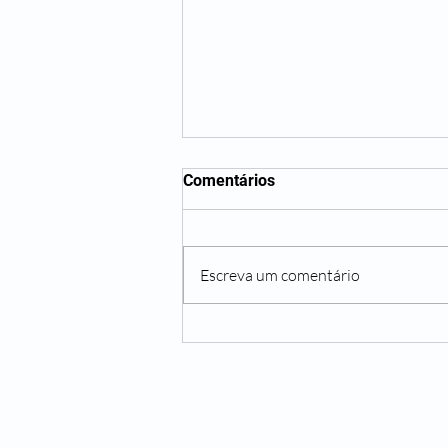
Comentários
Escreva um comentário
O Impacto da Insônia na Vida
das Mulheres