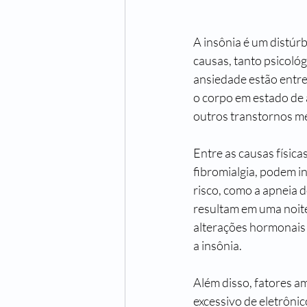
A insônia é um distúr
causas, tanto psicológ
ansiedade estão entre
o corpo em estado de 
outros transtornos me
Entre as causas física
fibromialgia, podem i
risco, como a apneia d
resultam em uma noite
alterações hormonais 
a insônia.
Além disso, fatores 
excessivo de eletrônic