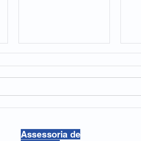
Veja a importância do sono
O qu
para a saúde física e mental
Magn
(EMT
Assessoria de