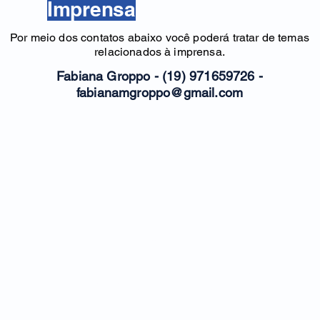
Imprensa
Por meio dos contatos abaixo você poderá tratar de temas
relacionados à imprensa.
Fabiana Groppo - (19) 971659726 -
fabianamgroppo@gmail.com
Piracicaba-SP
R. José Pinto de Almeida , 148
Tel.: (19) 3422-6070
Instituto de Tecnologia de Neurologia e Sono
© 2022 criado por PorteraLab.