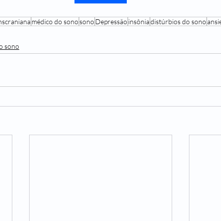
nscraniana
médico do sono
sono
Depressão
insônia
distúrbios do sono
ansi
do sono