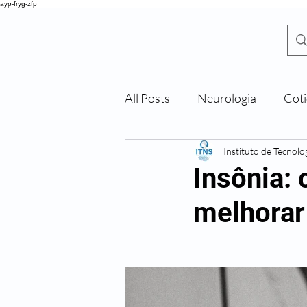
ayp-fryg-zfp
All Posts
Neurologia
Coti
DR. SHIGUEO
Y
ONEKURA
Instituto de Tecnol
Insônia:
melhorar