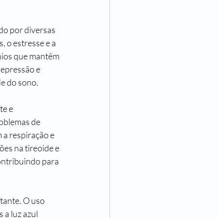
do por diversas 
, o estresse e a 
ônios que mantêm 
Depressão e 
de do sono.
te e 
oblemas de 
 a respiração e 
s na tireoide e 
ntribuindo para 
ante. O uso 
 a luz azul 