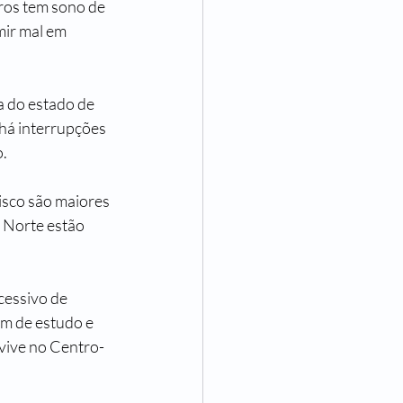
ros tem sono de 
ir mal em 
a do estado de 
há interrupções 
o.
isco são maiores 
 Norte estão 
cessivo de 
ém de estudo e 
 vive no Centro-