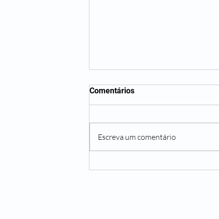
Comentários
Escreva um comentário
Vida moderna impõe novos
desafios à saúde cerebral