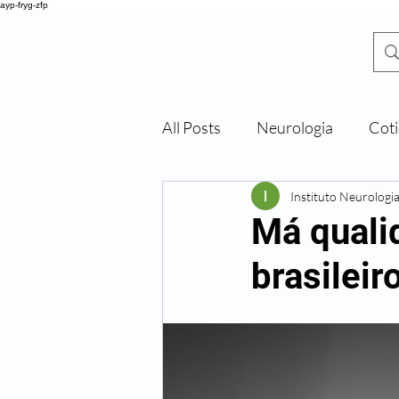
ayp-fryg-zfp
All Posts
Neurologia
Coti
DR. SHIGUEO
Y
ONEKURA
Instituto Neurologi
Má quali
brasileir