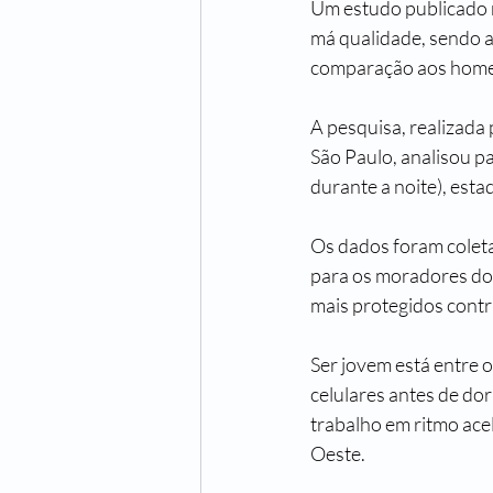
Um estudo publicado n
má qualidade, sendo a
comparação aos home
A pesquisa, realizada 
São Paulo, analisou p
durante a noite), esta
Os dados foram coleta
para os moradores do 
mais protegidos contr
Ser jovem está entre o
celulares antes de dor
trabalho em ritmo ace
Oeste.