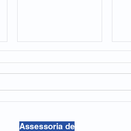
Frio e dias curtos aumentam
Dorm
a sensação de sonolência
prod
trab
Assessoria de