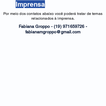
Imprensa
Por meio dos contatos abaixo você poderá tratar de temas
relacionados à imprensa.
Fabiana Groppo - (19) 971659726 -
fabianamgroppo@gmail.com
Piracicaba-SP
R. José Pinto de Almeida , 148
Tel.: (19) 3422-6070
Instituto de Tecnologia de Neurologia e Sono
© 2022 criado por PorteraLab.