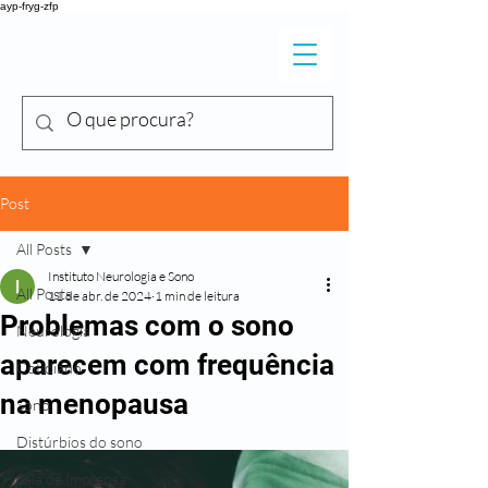
ayp-fryg-zfp
DR. SHIGUEO
Y
ONEKURA
Post
All Posts
Instituto Neurologia e Sono
All Posts
11 de abr. de 2024
1 min de leitura
Problemas com o sono
Neurologia
aparecem com frequência
Cotidiano
na menopausa
Sono
Distúrbios do sono
Sala de Imprensa