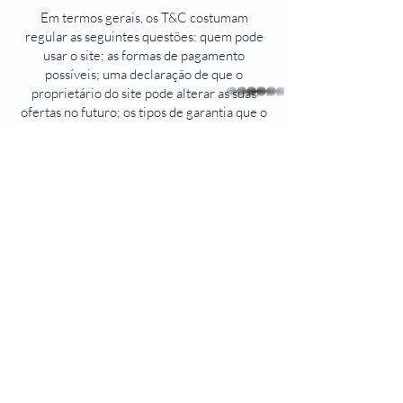
Em termos gerais, os T&C costumam
regular as seguintes questões: quem pode
usar o site; as formas de pagamento
possíveis; uma declaração de que o
proprietário do site pode alterar as suas
whatsapp
ofertas no futuro; os tipos de garantia que o
proprietário do site dá para os seus clientes;
uma referência a questões de propriedade
intelectual ou copyright, quando relevante;
o direito do proprietário do site de
suspender ou cancelar a conta de um
membro; e muito mais.
Para saber mais a respeito, confira o nosso
artigo
.
Piracicaba-SP
R. José Pinto de Almeida , 148
Tel.:
(19) 3422-6070