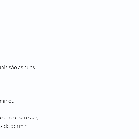
is são as suas 
mir ou 
 com o estresse, 
s de dormir, 