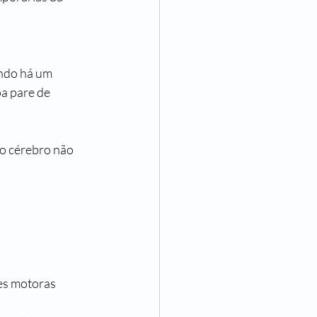
ndo há um 
a pare de 
o cérebro não 
des motoras 