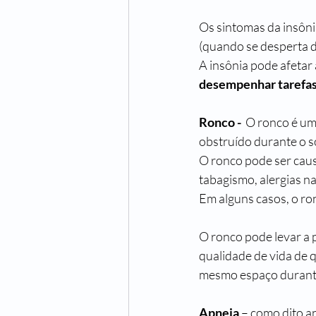
Os sintomas da insônia
(quando se desperta du
A insônia pode afetar
desempenhar tarefas
Ronco -  
O ronco é um 
obstruído durante o s
O ronco pode ser caus
tabagismo, alergias na
Em alguns casos, o ro
O ronco pode levar a
qualidade de vida de
mesmo espaço durante
Apneia
 – como dito a