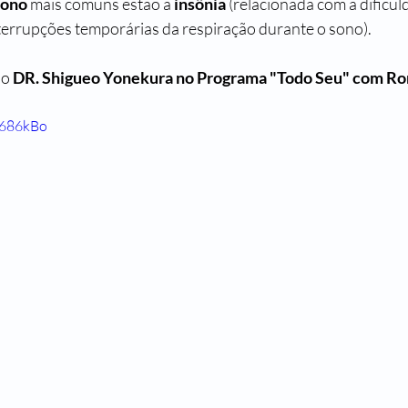
sono
 mais comuns estão a 
insônia
 (relacionada com a dificul
nterrupções temporárias da respiração durante o sono). 
o 
DR. Shigueo Yonekura no Programa "Todo Seu" com Ro
y686kBo