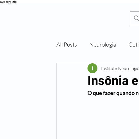
ayp-fryg-zfp
All Posts
Neurologia
Coti
DR. SHIGUEO
Y
ONEKURA
Instituto Neurologi
Insônia 
O que fazer quando 