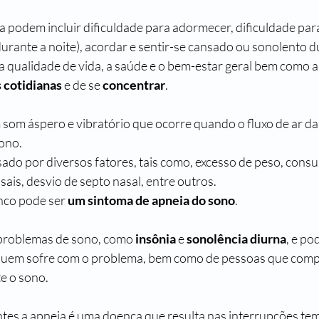
 podem incluir dificuldade para adormecer, dificuldade para
rante a noite), acordar e sentir-se cansado ou sonolento du
 a qualidade de vida, a saúde e o bem-estar geral bem como a
 cotidianas
 e de se 
concentrar
.
som áspero e vibratório que ocorre quando o fluxo de ar da 
ono. 
ado por diversos fatores, tais como, excesso de peso, consu
sais, desvio de septo nasal, entre outros. 
nco pode ser 
um sintoma de apneia do sono
.
 problemas de sono, como 
insônia 
e 
sonolência diurna
, e po
 quem sofre com o problema, bem como de pessoas que comp
 o sono. 
ntes a apneia é uma doença que resulta nas interrupções te