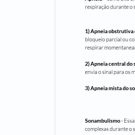
respiração durante o 
1) Apneia obstrutiva
bloqueio parcial ou c
respirar momentanea
2) Apneia central do 
envia o sinal para os
3) Apneia mista do s
Sonambulismo 
- Essa
complexas durante o s