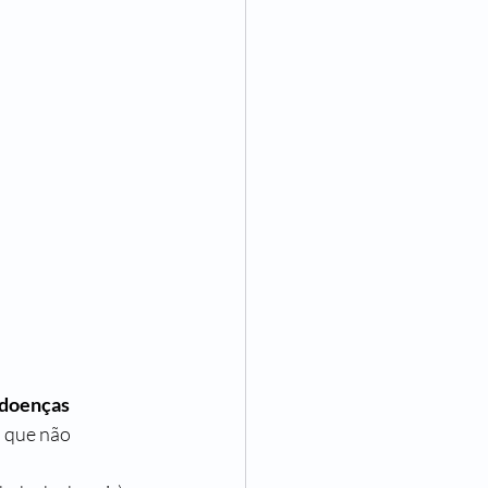
doenças 
 que não 