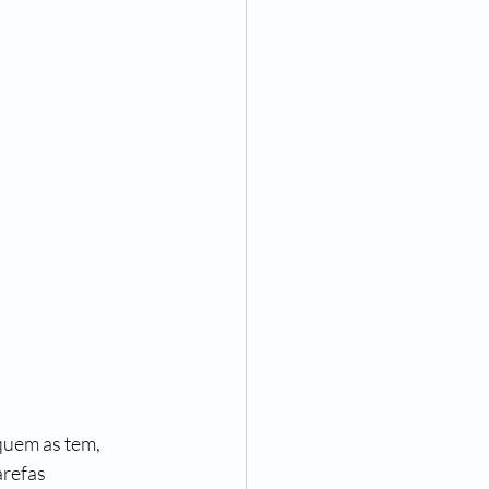
quem as tem, 
refas 