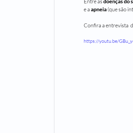
Entre as 
doenças do 
e a 
apneia
 (que são i
Confira a entrevista  d
https://youtu.be/GBu_