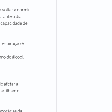
 voltar a dormir 
rante o dia. 
 capacidade de 
respiração é 
mo de álcool, 
de afetar a 
artilham o 
mporárias da 