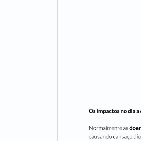
Os impactos no dia a 
Normalmente as 
doen
causando cansaço diur