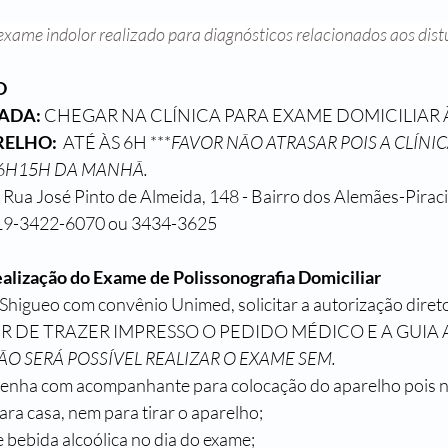
exame indolor realizado para diagnósticos relacionados aos dist
O
ADA: 
CHEGAR NA CLÍNICA PARA EXAME DOMICILIAR À
ELHO:  
ATÉ ÀS 6H ***
FAVOR NÃO ATRASAR POIS A CLÍNIC
6H15H DA MANHÃ.
 José Pinto de Almeida, 148 - Bairro dos Alemães-Pirac
 19-3422-6070 ou 3434-3625
ealização do Exame de Polissonografia Domiciliar
. Shigueo com convênio Unimed, solicitar a autorização dire
R DE TRAZER IMPRESSO O PEDIDO MÉDICO E A GUIA
ÃO SERÁ POSSÍVEL REALIZAR O EXAME SEM.
venha com acompanhante para colocação do aparelho pois 
para casa, nem para tirar o aparelho;
e bebida alcoólica no dia do exame;