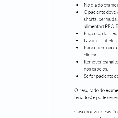
No dia do exame n
O paciente deve 
shorts, bermuda..
alimentar) PRO
Faça uso dos seu
Lavar os cabelos,
Para quem não tem
clínica. 
Remover esmaltes
nos cabelos. 
Se for paciente d
O  resultado do exame
feriados) e pode ser 
Caso houver desistênc