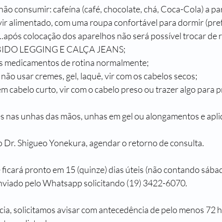
ão consumir: cafeína (café, chocolate, chá, Coca-Cola) a par
vir alimentado, com uma roupa confortável para dormir (pref
.após colocação dos aparelhos não será possível trocar de 
IBIDO LEGGING E CALÇA JEANS;
s medicamentos de rotina normalmente;
 não usar cremes, gel, laquê, vir com os cabelos secos;
 cabelo curto, vir com o cabelo preso ou trazer algo para p
 nas unhas das mãos, unhas em gel ou alongamentos e apli
o Dr. Shigueo Yonekura, agendar o retorno de consulta.
 ficará pronto em 15 (quinze) dias úteis (não contando sába
enviado pelo Whatsapp solicitando (19) 3422-6070.
ia, solicitamos avisar com antecedência de pelo menos 72 h