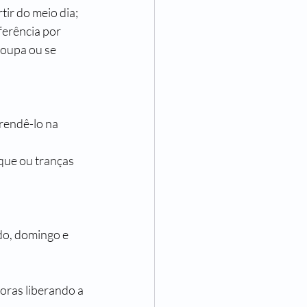
tir do meio dia;
erência por 
roupa ou se 
rendê-lo na 
que ou tranças 
do, domingo e 
oras liberando a 