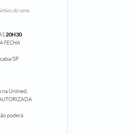
úrbios do sono.
S 
20H30
A FECHA 
icaba/SP
to na Unimed.
 AUTORIZADA 
não poderá 