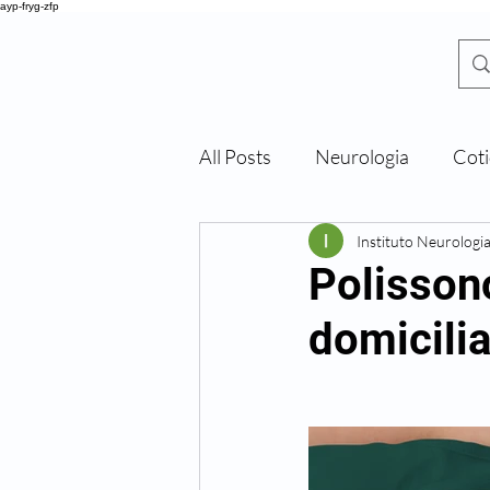
ayp-fryg-zfp
All Posts
Neurologia
Coti
DR. SHIGUEO
Y
ONEKURA
Instituto Neurologi
Polisson
domicilia