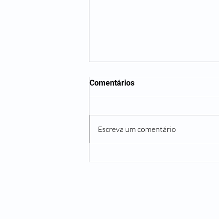
Comentários
Escreva um comentário
Vida moderna impõe novos
desafios à saúde cerebral