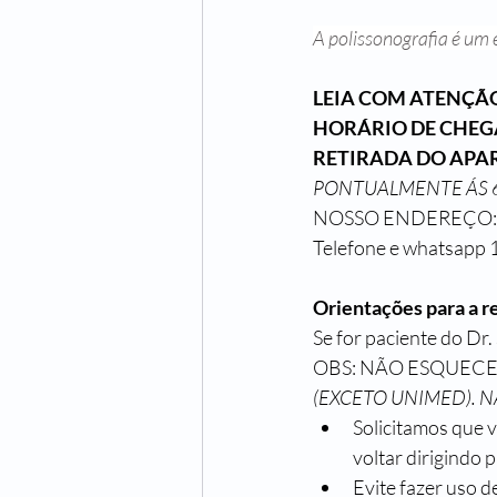
A polissonografia é um 
LEIA COM ATENÇÃ
HORÁRIO DE CHEG
RETIRADA DO APAR
PONTUALMENTE ÁS 
NOSSO ENDEREÇO: Rua
Telefone e whatsapp
Orientações para a r
Se for paciente do Dr
OBS: NÃO ESQUECE
(EXCETO UNIMED). N
Solicitamos que 
voltar dirigindo 
Evite fazer uso d