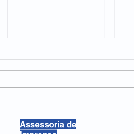
Frio e dias curtos aumentam
Dorm
a sensação de sonolência
prod
trab
Assessoria de